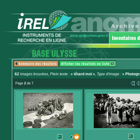
62
images trouvées
, Plein texte :
« têtard moï »
, Type d'image :
« Photogr
Page
2
de 7