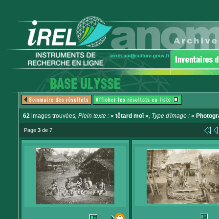
62
images trouvées
, Plein texte :
« têtard moï »
, Type d'image :
« Photogr
Page
3
de 7