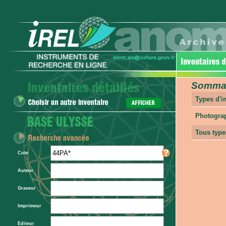
Sommair
Types d'
Photogra
Tous type
Cote
Auteur
Graveur
Imprimeur
Editeur