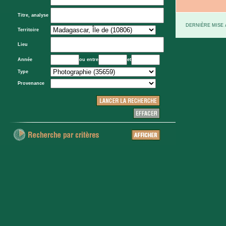
Titre, analyse
DERNIÈRE MISE À
Territoire
Lieu
Année
ou entre
et
Type
Provenance