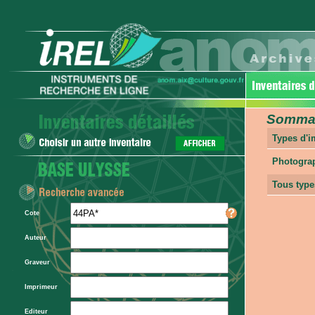
Sommair
Types d'
Photogra
Tous type
Cote
Auteur
Graveur
Imprimeur
Editeur