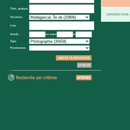
Titre, analyse
DERNIÈRE MISE À
Territoire
Lieu
Année
ou entre
et
Type
Provenance