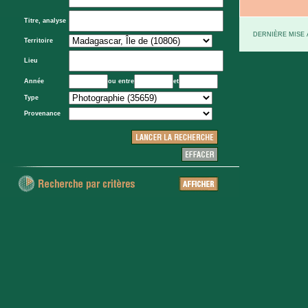
Titre, analyse
DERNIÈRE MISE À
Territoire
Lieu
Année
ou entre
et
Type
Provenance