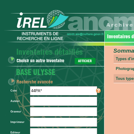
Sommair
Types d'
Photogra
Tous type
Cote
Auteur
Graveur
Imprimeur
Editeur