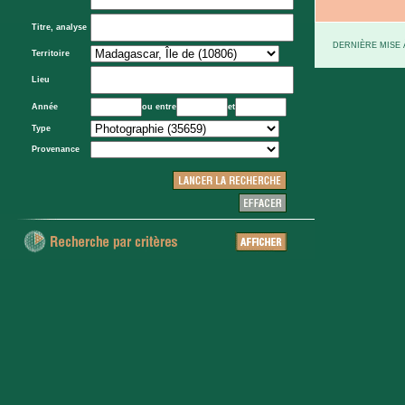
Titre, analyse
DERNIÈRE MISE À
Territoire
Lieu
Année
ou entre
et
Type
Provenance