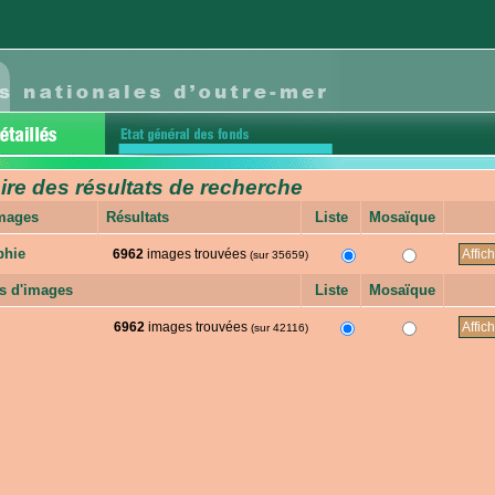
e des résultats de recherche
images
Résultats
Liste
Mosaïque
phie
6962
images trouvées
(sur 35659)
s d'images
Liste
Mosaïque
6962
images trouvées
(sur 42116)