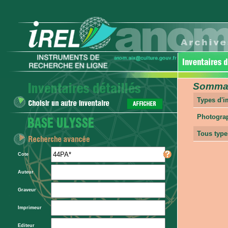
Sommair
Types d'
Photogra
Tous type
Cote
Auteur
Graveur
Imprimeur
Editeur