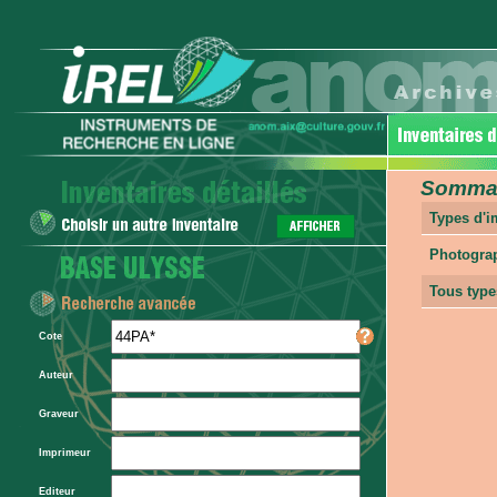
Sommair
Types d'
Photogra
Tous type
Cote
Auteur
Graveur
Imprimeur
Editeur