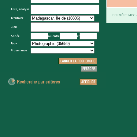
Titre, analyse
DERNIÈRE MISE À
Territoire
Lieu
Année
ou entre
et
Type
Provenance