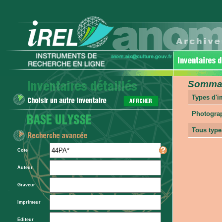
Sommair
Types d'
Photogra
Tous type
Cote
Auteur
Graveur
Imprimeur
Editeur