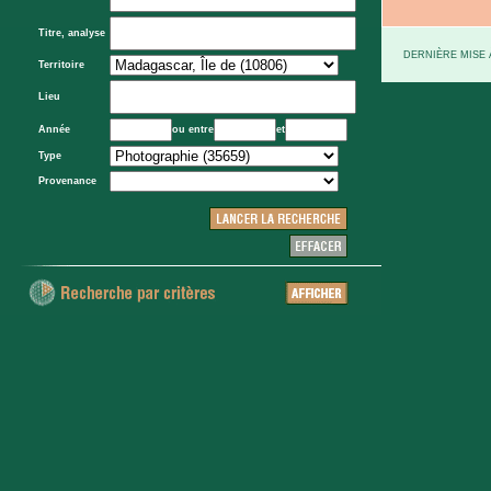
Titre, analyse
DERNIÈRE MISE À
Territoire
Lieu
Année
ou entre
et
Type
Provenance