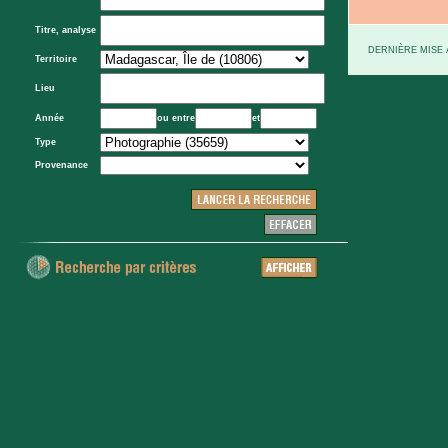
Titre, analyse
DERNIÈRE MISE À
Territoire
Lieu
Année
ou entre
et
Type
Provenance