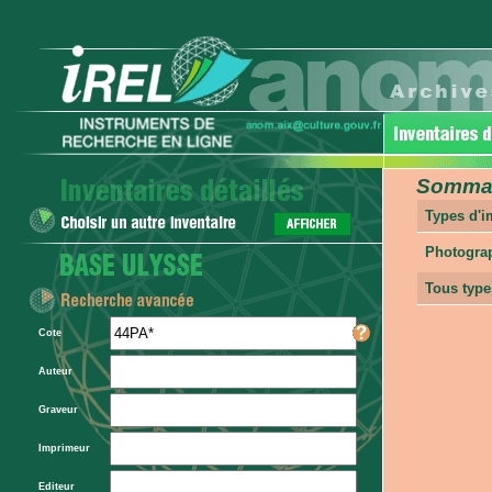
Sommair
Types d'
Photogra
Tous type
Cote
Auteur
Graveur
Imprimeur
Editeur