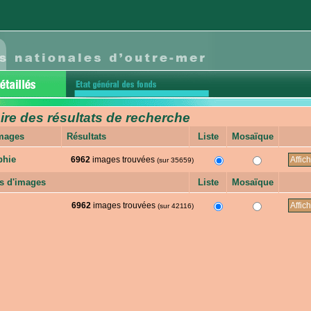
e des résultats de recherche
images
Résultats
Liste
Mosaïque
phie
6962
images trouvées
(sur 35659)
s d'images
Liste
Mosaïque
6962
images trouvées
(sur 42116)