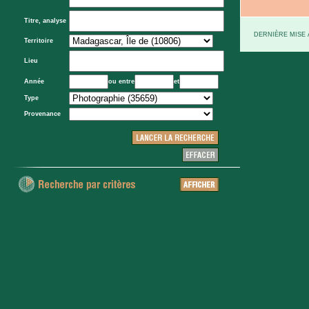
Titre, analyse
DERNIÈRE MISE À
Territoire
Lieu
Année
ou entre
et
Type
Provenance