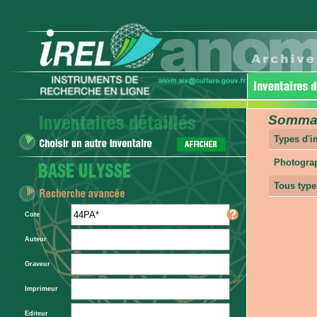
Sommair
Types d'
Photogra
Tous type
Cote
Auteur
Graveur
Imprimeur
Editeur