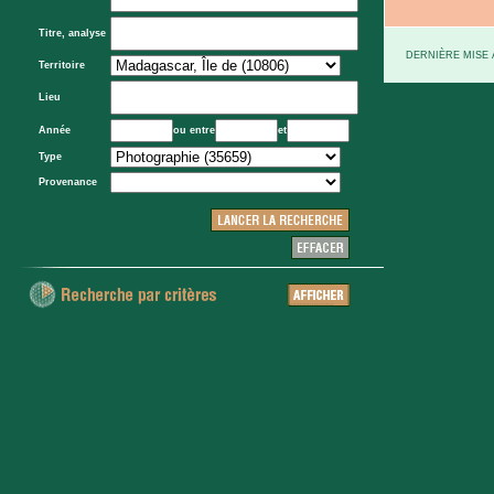
Titre, analyse
DERNIÈRE MISE À
Territoire
Lieu
Année
ou entre
et
Type
Provenance