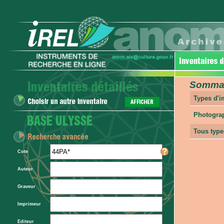
Sommair
Types d'
Photogra
Tous type
Cote
Auteur
Graveur
Imprimeur
Editeur