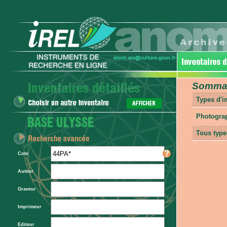
Sommair
Types d'
Photogra
Tous type
Cote
Auteur
Graveur
Imprimeur
Editeur