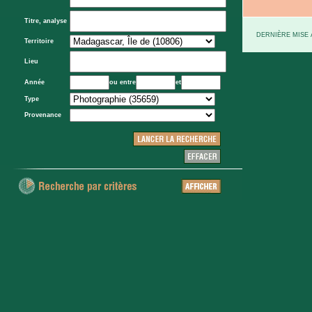
Titre, analyse
DERNIÈRE MISE À
Territoire
Lieu
Année
ou entre
et
Type
Provenance