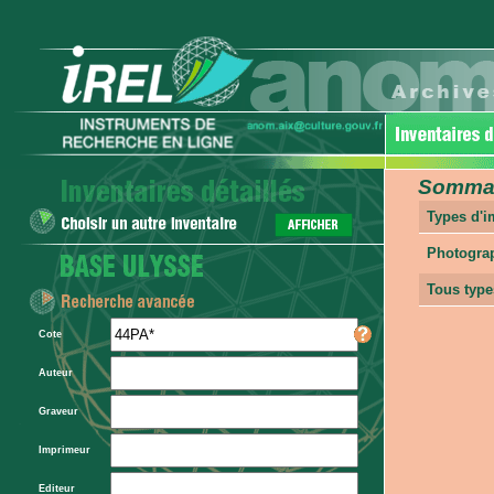
Sommair
Types d'
Photogra
Tous type
Cote
Auteur
Graveur
Imprimeur
Editeur