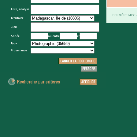
Titre, analyse
DERNIÈRE MISE À
Territoire
Lieu
Année
ou entre
et
Type
Provenance