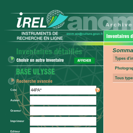
Sommair
Types d'
Photogra
Tous type
Cote
Auteur
Graveur
Imprimeur
Editeur