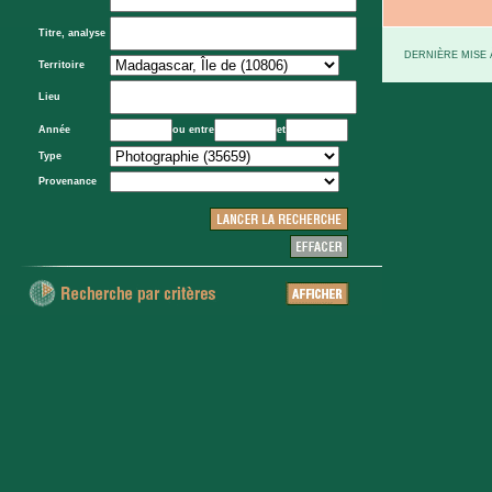
Titre, analyse
DERNIÈRE MISE À
Territoire
Lieu
Année
ou entre
et
Type
Provenance