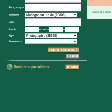
Titre, analyse
DERNIÈRE MISE À
Territoire
Lieu
Année
ou entre
et
Type
Provenance