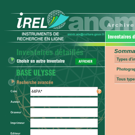
Sommair
Types d'
Photogra
Tous type
Cote
Auteur
Graveur
Imprimeur
Editeur