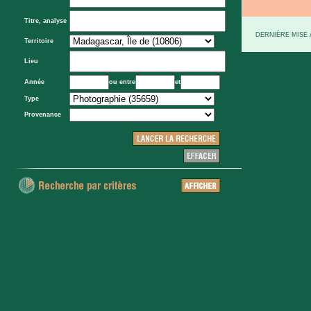
Titre, analyse
DERNIÈRE MISE À
Territoire
Lieu
Année
ou entre
et
Type
Provenance