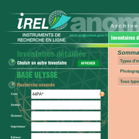
Sommair
Types d'
Photogra
Tous type
Cote
Auteur
Graveur
Imprimeur
Editeur