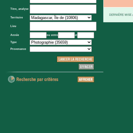
Titre, analyse
DERNIÈRE MISE À
Territoire
Lieu
Année
ou entre
et
Type
Provenance