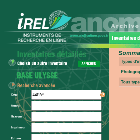
Sommair
Types d'
Photogra
Tous type
Cote
Auteur
Graveur
Imprimeur
Editeur