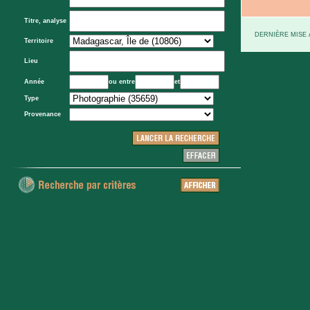
Titre, analyse
DERNIÈRE MISE À
Territoire
Lieu
Année
ou entre
et
Type
Provenance