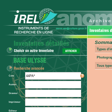
Sommair
Types d'
Photogra
Tous type
Cote
Auteur
Graveur
Imprimeur
Editeur