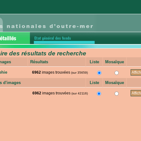
e des résultats de recherche
images
Résultats
Liste
Mosaïque
phie
6962
images trouvées
(sur 35659)
s d'images
Liste
Mosaïque
6962
images trouvées
(sur 42116)