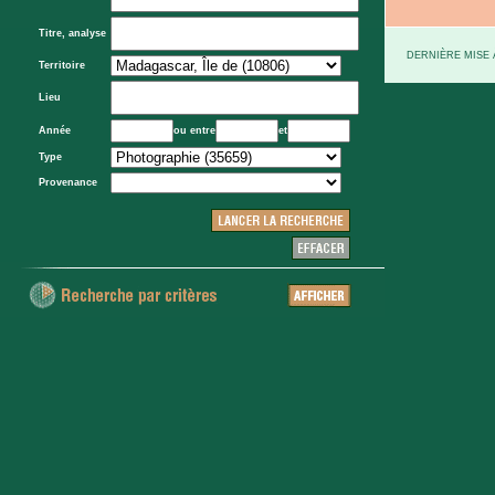
Titre, analyse
DERNIÈRE MISE À
Territoire
Lieu
Année
ou entre
et
Type
Provenance