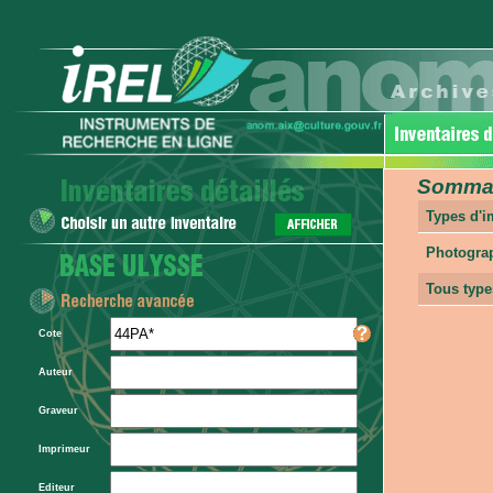
Sommair
Types d'
Photogra
Tous type
Cote
Auteur
Graveur
Imprimeur
Editeur