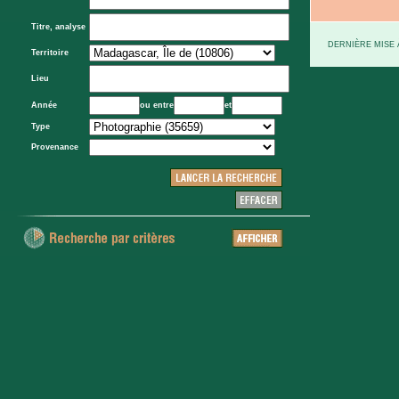
Titre, analyse
DERNIÈRE MISE À
Territoire
Lieu
Année
ou entre
et
Type
Provenance