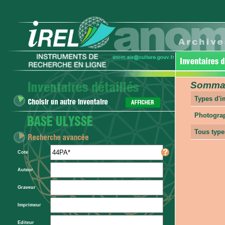
Sommair
Types d'
Photogra
Tous type
Cote
Auteur
Graveur
Imprimeur
Editeur