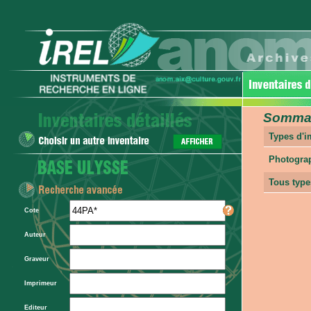
Sommair
Types d'
Photogra
Tous type
Cote
Auteur
Graveur
Imprimeur
Editeur