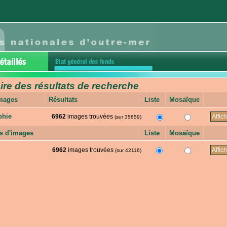
e des résultats de recherche
images
Résultats
Liste
Mosaïque
phie
6962
images trouvées
(sur 35659)
s d'images
Liste
Mosaïque
6962
images trouvées
(sur 42116)