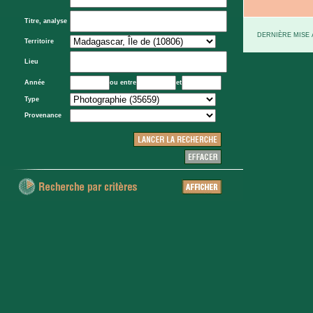
Titre, analyse
DERNIÈRE MISE À
Territoire
Lieu
Année
ou entre
et
Type
Provenance