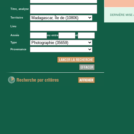
Titre, analyse
DERNIÈRE MISE À
Territoire
Lieu
Année
ou entre
et
Type
Provenance