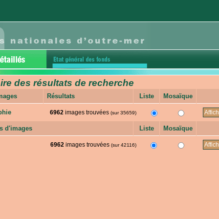
e des résultats de recherche
images
Résultats
Liste
Mosaïque
phie
6962
images trouvées
(sur 35659)
s d'images
Liste
Mosaïque
6962
images trouvées
(sur 42116)