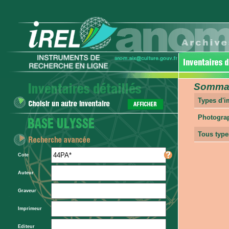
Sommair
Types d'
Photogra
Tous type
Cote
Auteur
Graveur
Imprimeur
Editeur