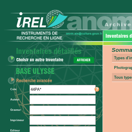
Sommair
Types d'
Photogra
Tous type
Cote
Auteur
Graveur
Imprimeur
Editeur