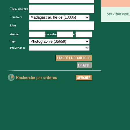
Titre, analyse
DERNIÈRE MISE À
Territoire
Lieu
Année
ou entre
et
Type
Provenance