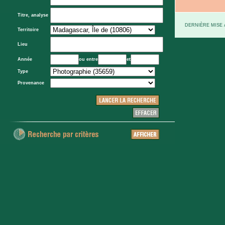
Titre, analyse
DERNIÈRE MISE À
Territoire
Lieu
Année
ou entre
et
Type
Provenance