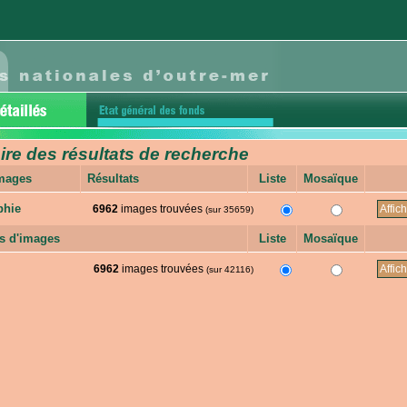
e des résultats de recherche
images
Résultats
Liste
Mosaïque
phie
6962
images trouvées
(sur 35659)
s d'images
Liste
Mosaïque
6962
images trouvées
(sur 42116)