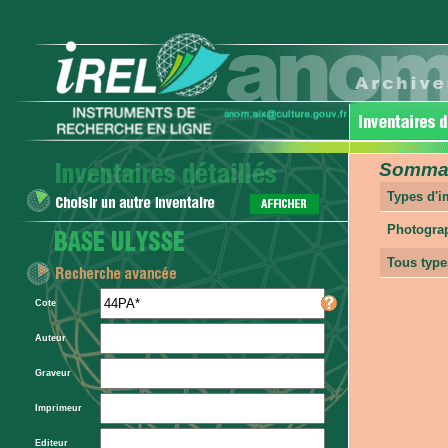
Sommair
Types d'
Photogra
Tous type
Cote
Auteur
Graveur
Imprimeur
Editeur