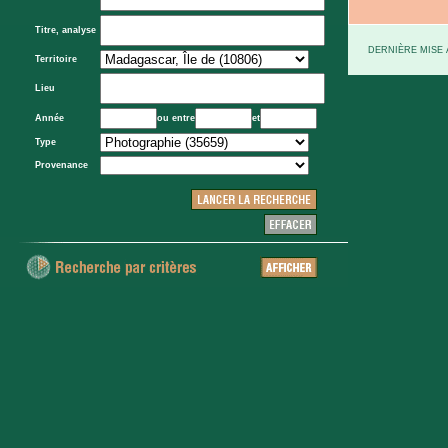
Titre, analyse
DERNIÈRE MISE À
Territoire
Lieu
Année
ou entre
et
Type
Provenance