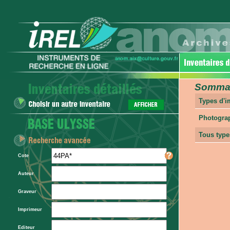
Sommair
Types d'
Photogra
Tous type
Cote
Auteur
Graveur
Imprimeur
Editeur