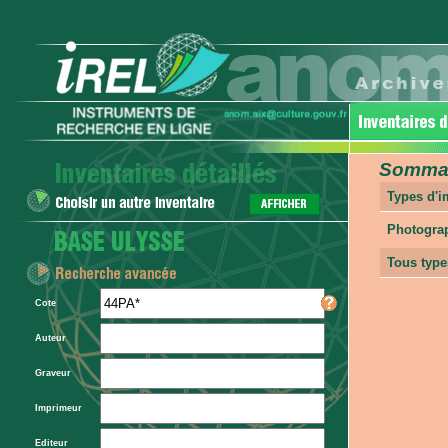
Sommair
Types d'
Photogra
Tous type
Cote
Auteur
Graveur
Imprimeur
Editeur