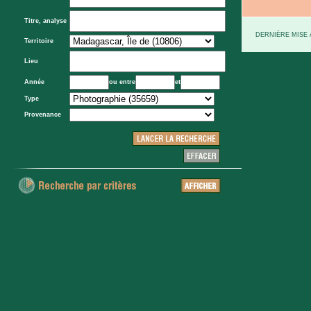
Titre, analyse
DERNIÈRE MISE À
Territoire
Lieu
Année
ou entre
et
Type
Provenance