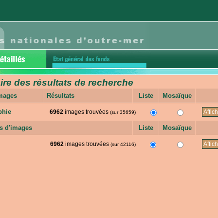
e des résultats de recherche
images
Résultats
Liste
Mosaïque
phie
6962
images trouvées
(sur 35659)
s d'images
Liste
Mosaïque
6962
images trouvées
(sur 42116)