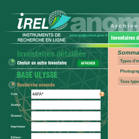
Sommair
Types d'
Photogra
Tous type
Cote
Auteur
Graveur
Imprimeur
Editeur