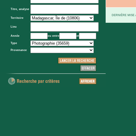
Titre, analyse
DERNIÈRE MISE À
Territoire
Lieu
Année
ou entre
et
Type
Provenance