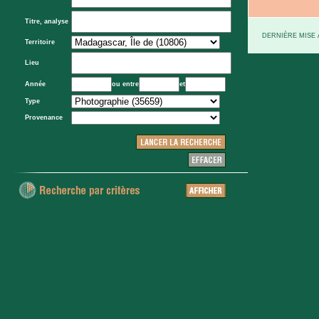
Titre, analyse
DERNIÈRE MISE À
Territoire
Lieu
Année
ou entre
et
Type
Provenance