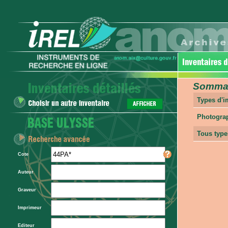
Sommair
Types d'
Photogra
Tous type
Cote
Auteur
Graveur
Imprimeur
Editeur