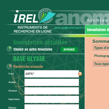
Sommair
Types d'
Photogra
Tous type
Cote
Auteur
Graveur
Imprimeur
Editeur