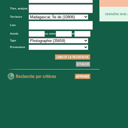
Titre, analyse
DERNIÈRE MISE À
Territoire
Lieu
Année
ou entre
et
Type
Provenance