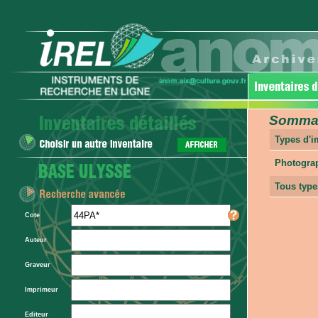
Sommair
Types d'
Photogra
Tous type
Cote
Auteur
Graveur
Imprimeur
Editeur