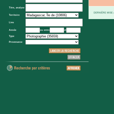
Titre, analyse
DERNIÈRE MISE À
Territoire
Lieu
Année
ou entre
et
Type
Provenance