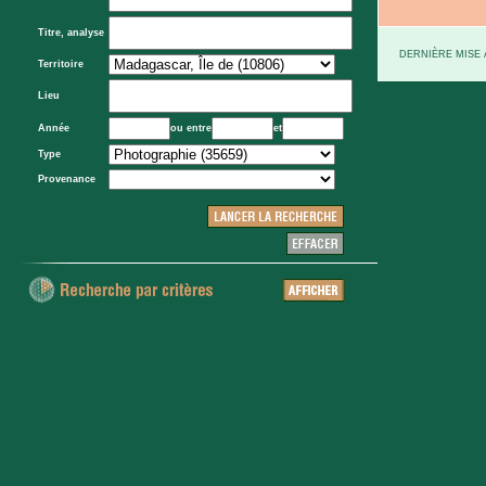
Titre, analyse
DERNIÈRE MISE À
Territoire
Lieu
Année
ou entre
et
Type
Provenance