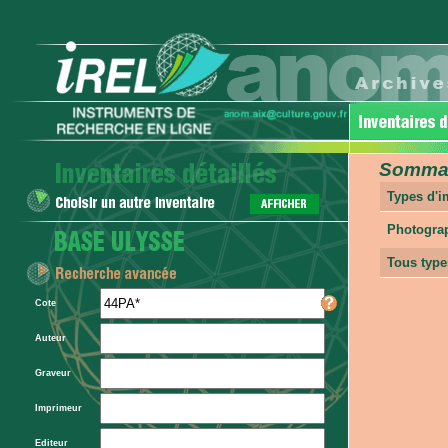
Sommair
Types d'
Photogra
Tous type
Cote
Auteur
Graveur
Imprimeur
Editeur