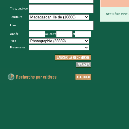
Titre, analyse
DERNIÈRE MISE À
Territoire
Lieu
Année
ou entre
et
Type
Provenance