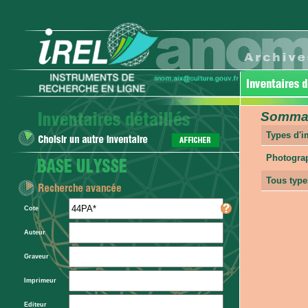
Sommair
Types d'
Photogra
Tous type
Cote
Auteur
Graveur
Imprimeur
Editeur