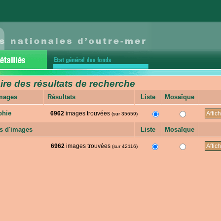
e des résultats de recherche
images
Résultats
Liste
Mosaïque
phie
6962
images trouvées
(sur 35659)
s d'images
Liste
Mosaïque
6962
images trouvées
(sur 42116)