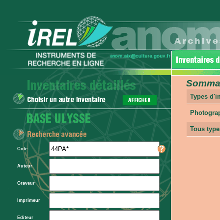
Sommair
Types d'
Photogra
Tous type
Cote
Auteur
Graveur
Imprimeur
Editeur