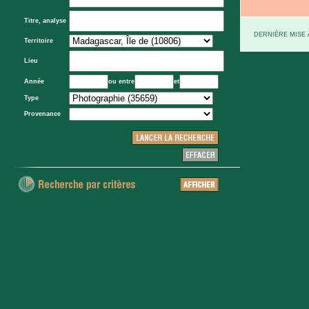
Titre, analyse
DERNIÈRE MISE À
Territoire
Lieu
Année
ou entre
et
Type
Provenance