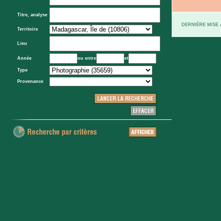
Titre, analyse
DERNIÈRE MISE À
Territoire
Lieu
Année
ou entre
et
Type
Provenance