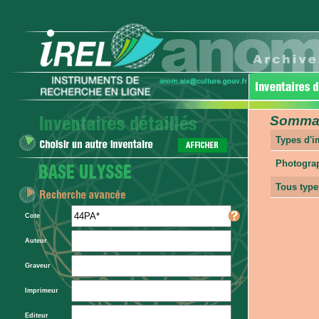
Sommair
Types d'
Photogra
Tous type
Cote
Auteur
Graveur
Imprimeur
Editeur