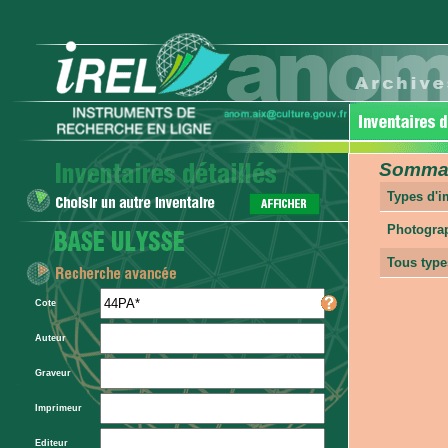
Sommair
Types d'
Photogra
Tous type
Cote
Auteur
Graveur
Imprimeur
Editeur