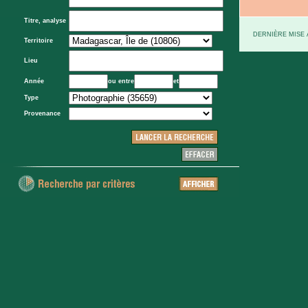
Titre, analyse
DERNIÈRE MISE À
Territoire
Lieu
Année
ou entre
et
Type
Provenance