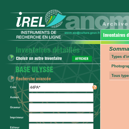
Sommair
Types d'
Photogra
Tous type
Cote
Auteur
Graveur
Imprimeur
Editeur