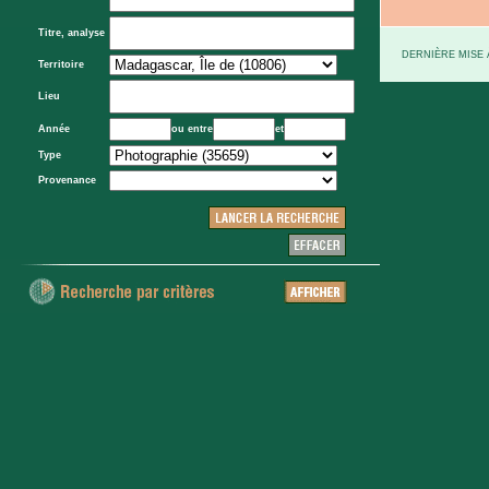
Titre, analyse
DERNIÈRE MISE À
Territoire
Lieu
Année
ou entre
et
Type
Provenance