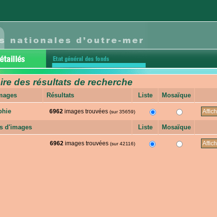
e des résultats de recherche
images
Résultats
Liste
Mosaïque
phie
6962
images trouvées
(sur 35659)
s d'images
Liste
Mosaïque
6962
images trouvées
(sur 42116)