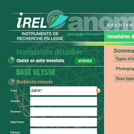
Sommair
Types d'
Photogra
Tous type
Cote
Auteur
Graveur
Imprimeur
Editeur