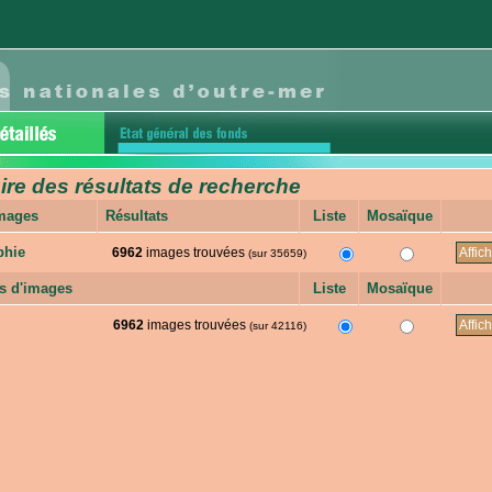
e des résultats de recherche
images
Résultats
Liste
Mosaïque
phie
6962
images trouvées
(sur 35659)
s d'images
Liste
Mosaïque
6962
images trouvées
(sur 42116)