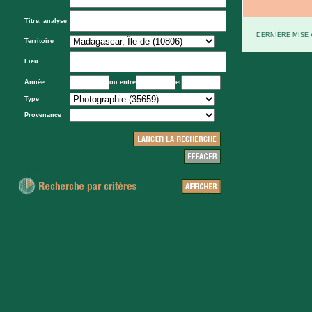
Titre, analyse
DERNIÈRE MISE À
Territoire
Lieu
Année
ou entre
et
Type
Provenance