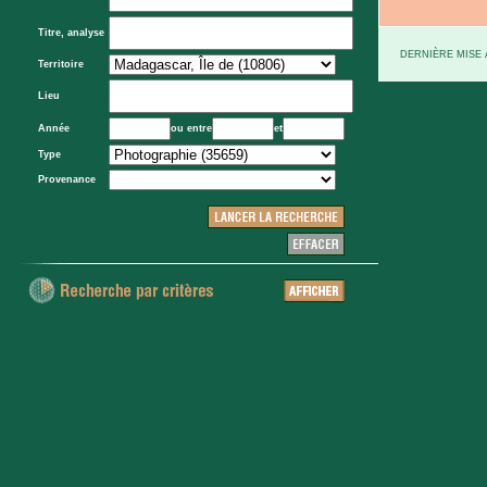
Titre, analyse
DERNIÈRE MISE À
Territoire
Lieu
Année
ou entre
et
Type
Provenance