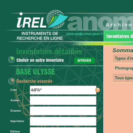
Sommair
Types d'
Photogra
Tous type
Cote
Auteur
Graveur
Imprimeur
Editeur