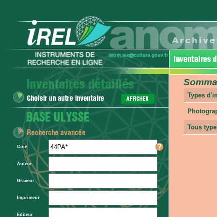
Sommair
Types d'
Photogra
Tous type
Cote
Auteur
Graveur
Imprimeur
Editeur