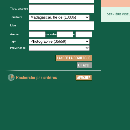
Titre, analyse
DERNIÈRE MISE À
Territoire
Lieu
Année
ou entre
et
Type
Provenance