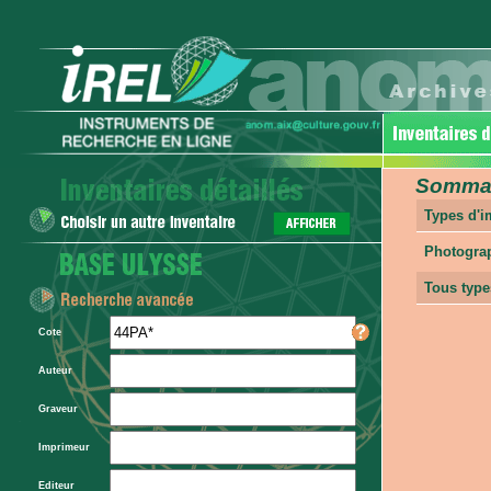
Sommair
Types d'
Photogra
Tous type
Cote
Auteur
Graveur
Imprimeur
Editeur