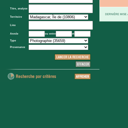
Titre, analyse
DERNIÈRE MISE À
Territoire
Lieu
Année
ou entre
et
Type
Provenance