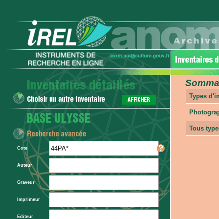
Sommair
Types d'
Photogra
Tous type
Cote
Auteur
Graveur
Imprimeur
Editeur