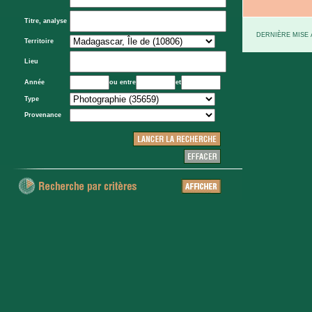
Titre, analyse
DERNIÈRE MISE À
Territoire
Lieu
Année
ou entre
et
Type
Provenance