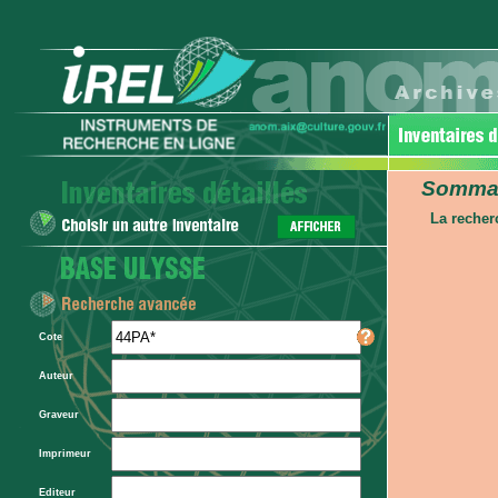
Sommair
La recher
Cote
Auteur
Graveur
Imprimeur
Editeur