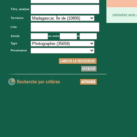
Titre, analyse
DERNIÈRE MISE À
Territoire
Lieu
Année
ou entre
et
Type
Provenance