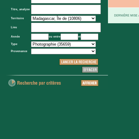
Titre, analyse
DERNIÈRE MISE À
Territoire
Lieu
Année
ou entre
et
Type
Provenance