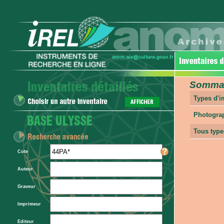
Sommair
Types d'
Photogra
Tous type
Cote
Auteur
Graveur
Imprimeur
Editeur