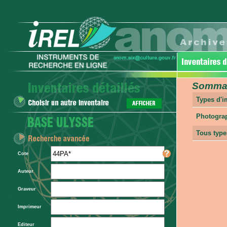
Sommair
Types d'
Photogra
Tous type
Cote
Auteur
Graveur
Imprimeur
Editeur