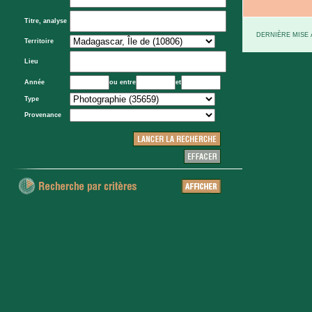
Titre, analyse
DERNIÈRE MISE À
Territoire
Lieu
Année
ou entre
et
Type
Provenance