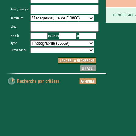
Titre, analyse
DERNIÈRE MISE À
Territoire
Lieu
Année
ou entre
et
Type
Provenance