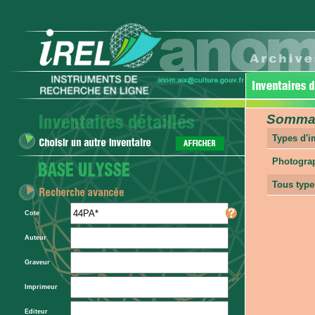
Sommair
Types d'
Photogra
Tous type
Cote
Auteur
Graveur
Imprimeur
Editeur