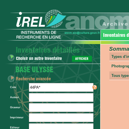
Sommair
Types d'
Photogra
Tous type
Cote
Auteur
Graveur
Imprimeur
Editeur