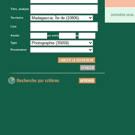
Titre, analyse
DERNIÈRE MISE À
Territoire
Lieu
Année
ou entre
et
Type
Provenance