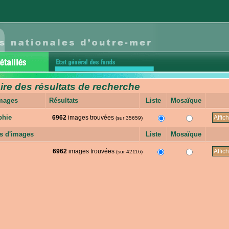
e des résultats de recherche
images
Résultats
Liste
Mosaïque
phie
6962
images trouvées
(sur 35659)
s d'images
Liste
Mosaïque
6962
images trouvées
(sur 42116)