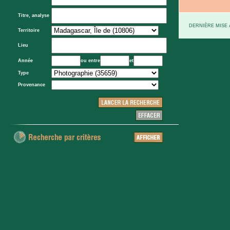
Titre, analyse
DERNIÈRE MISE À
Territoire
Lieu
Année
ou entre
et
Type
Provenance