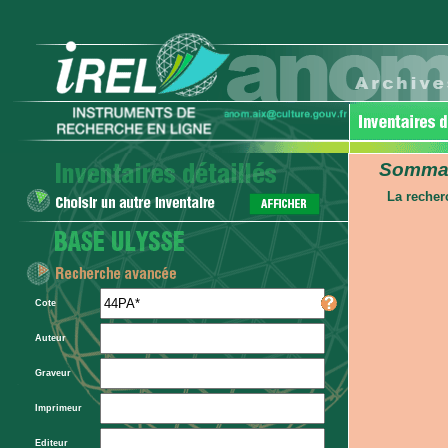
Sommair
La recher
Cote
Auteur
Graveur
Imprimeur
Editeur