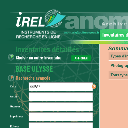
Sommair
Types d'
Photogra
Tous type
Cote
Auteur
Graveur
Imprimeur
Editeur