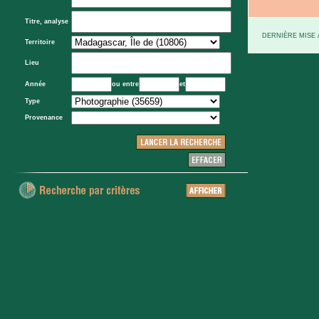
Titre, analyse
DERNIÈRE MISE À
Territoire
Lieu
Année
ou entre
et
Type
Provenance