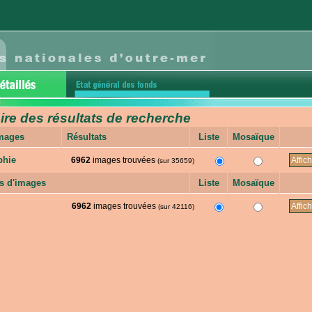
e des résultats de recherche
images
Résultats
Liste
Mosaïque
phie
6962
images trouvées
(sur 35659)
s d'images
Liste
Mosaïque
6962
images trouvées
(sur 42116)