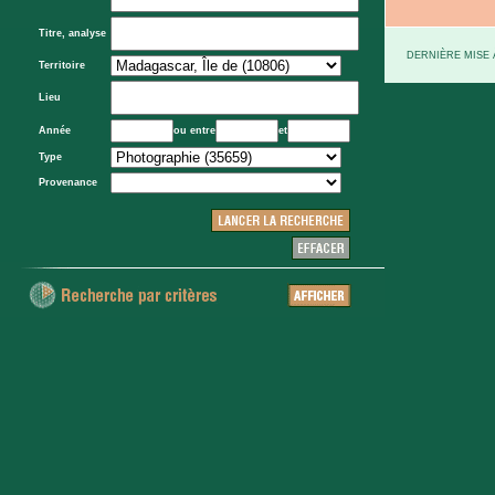
Titre, analyse
DERNIÈRE MISE À
Territoire
Lieu
Année
ou entre
et
Type
Provenance