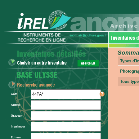
Sommair
Types d'
Photogra
Tous type
Cote
Auteur
Graveur
Imprimeur
Editeur